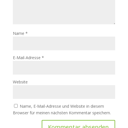
Name
*
E-Mail-Adresse
*
Website
Name, E-Mail-Adresse und Website in diesem
Browser für meinen nächsten Kommentar speichern.