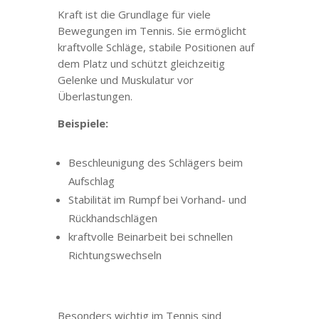
Kraft ist die Grundlage für viele
Bewegungen im Tennis. Sie ermöglicht
kraftvolle Schläge, stabile Positionen auf
dem Platz und schützt gleichzeitig
Gelenke und Muskulatur vor
Überlastungen.
Beispiele:
Beschleunigung des Schlägers beim
Aufschlag
Stabilität im Rumpf bei Vorhand- und
Rückhandschlägen
kraftvolle Beinarbeit bei schnellen
Richtungswechseln
Besonders wichtig im Tennis sind