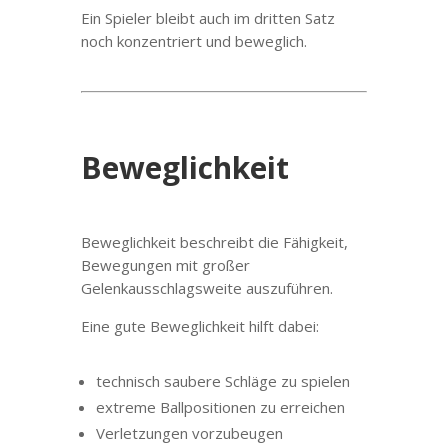
Ein Spieler bleibt auch im dritten Satz
noch konzentriert und beweglich.
Beweglichkeit
Beweglichkeit beschreibt die Fähigkeit,
Bewegungen mit großer
Gelenkausschlagsweite auszuführen.
Eine gute Beweglichkeit hilft dabei:
technisch saubere Schläge zu spielen
extreme Ballpositionen zu erreichen
Verletzungen vorzubeugen