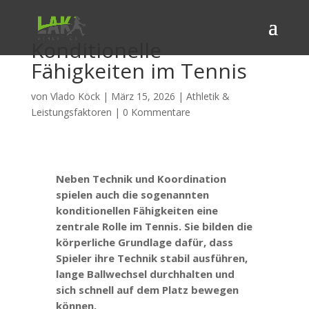
Konditionelle
Fähigkeiten im Tennis
von
Vlado Köck
|
März 15, 2026
|
Athletik &
Leistungsfaktoren
|
0 Kommentare
Neben Technik und Koordination
spielen auch die sogenannten
konditionellen Fähigkeiten
eine
zentrale Rolle im Tennis. Sie bilden die
körperliche Grundlage dafür, dass
Spieler ihre Technik stabil ausführen,
lange Ballwechsel durchhalten und
sich schnell auf dem Platz bewegen
können.