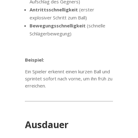
Aufschlag des Gegners)
Antrittsschnelligkeit
(erster
explosiver Schritt zum Ball)
Bewegungsschnelligkeit
(schnelle
Schlägerbewegung)
Beispiel:
Ein Spieler erkennt einen kurzen Ball und
sprintet sofort nach vorne, um ihn früh zu
erreichen.
Ausdauer